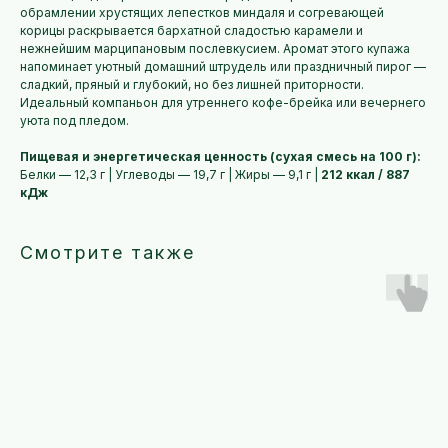
обрамлении хрустящих лепестков миндаля и согревающей
корицы раскрывается бархатной сладостью карамели и
нежнейшим марципановым послевкусием. Аромат этого купажа
напоминает уютный домашний штрудель или праздничный пирог —
сладкий, пряный и глубокий, но без лишней приторности.
Идеальный компаньон для утреннего кофе-брейка или вечернего
уюта под пледом.
Пищевая и энергетическая ценность (сухая смесь на 100 г):
Белки — 12,3 г | Углеводы — 19,7 г | Жиры — 9,1 г |
212 ккал / 887
кДж
Смотрите также