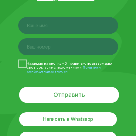
Написать в Whatsapp
Написать в Telegram
Главная
Продукция
Специи оптом
Производство
О компании
Интеренет магазин
ООО «Свежее поле»
ИНН 5018198960
КПП 501801001
ОГРН 1195081015106